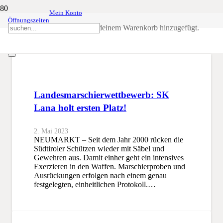
Mein Konto
Öffnungszeiten
Kortsch
Produkt
wurde deinem Warenkorb hinzugefügt.
SSB
Kortsch
Landesmarschierwettbewerb: SK
Lana holt ersten Platz!
2. Mai 2023
NEUMARKT – Seit dem Jahr 2000 rücken die
Südtiroler Schützen wieder mit Säbel und
Gewehren aus. Damit einher geht ein intensives
Exerzieren in den Waffen. Marschierproben und
Ausrückungen erfolgen nach einem genau
festgelegten, einheitlichen Protokoll.…