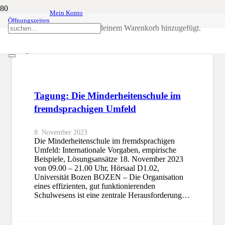
Mein Konto
Öffnungszeiten
Kooperation
Produkt
wurde deinem Warenkorb hinzugefügt.
SSB
Kooperation
Tagung: Die Minderheitenschule im
fremdsprachigen Umfeld
8. November 2023
Die Minderheitenschule im fremdsprachigen
Umfeld: Internationale Vorgaben, empirische
Beispiele, Lösungsansätze 18. November 2023
von 09.00 – 21.00 Uhr, Hörsaal D1.02,
Universität Bozen BOZEN – Die Organisation
eines effizienten, gut funktionierenden
Schulwesens ist eine zentrale Herausforderung…