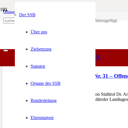
Kontrolle
Öffnungszeiten
Mein Konto
Der SSB
Produkt
wurde deinem Warenkorb hinzugefügt.
SSB
+39 0471 974 078
Kontrolle
Über uns
Zielsetzung
Statuten
COVID-Verordnung Nr. 31 – Offen
Organe des SSB
7. Oktober 2021
An den Landeshauptmann von Südtirol Dr. A
geschätzte Mitglieder des Südtiroler Landtag
Bundesleitung
Ehrenmajore