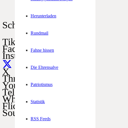
Herunterladen
Schützen im Netz
Rundmail
TikTok
Facebook
Fahne hissen
Instagram
Die Ehrensalve
X
Threads
YouTube
Patriotismus
Telegram
WhatsApp
Statistik
Flickr
SoundCloud
RSS Feeds