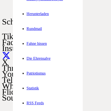
Herunterladen
Schützen im Netz
Rundmail
TikTok
Facebook
Fahne hissen
Instagram
Die Ehrensalve
X
Threads
YouTube
Patriotismus
Telegram
WhatsApp
Statistik
Flickr
SoundCloud
RSS Feeds