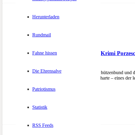
Herunterladen
Rundmail
19.10.2017: Vortrag „Krimi Porzes
Fahne hissen
12. Oktober 2017
Die Ehrensalve
BOZEN – Der Südtiroler Schützenbund und d
zum Vortrag „Krimi Porzescharte – eines der 
Patriotismus
Statistik
RSS Feeds