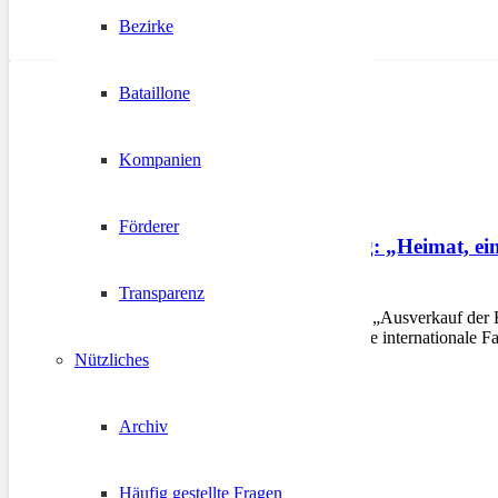
Bezirke
Bataillone
Kompanien
Förderer
Tagungsankündigung: „Heimat, ein r
Transparenz
30. Oktober 2024
Von „Recht auf Heimat“ bis „Ausverkauf der
Südtiroler Schützenbund eine internationale 
Nützliches
Archiv
Häufig gestellte Fragen