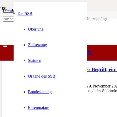
Kolpinghaus
Öffnungszeiten
Mein Konto
Der SSB
Produkt
wurde deinem Warenkorb hinzugefügt.
SSB
+39 0471 974 078
Kolpinghaus
Über uns
Zielsetzung
Statuten
Heimat – ein regionaler Begriff, ein
Organe des SSB
9. November 2024
BOZEN – Am Samstag, den 9. November 2024 f
Südtiroler Bildungszentrums und des Südtirole
Bundesleitung
Ehrenmajore