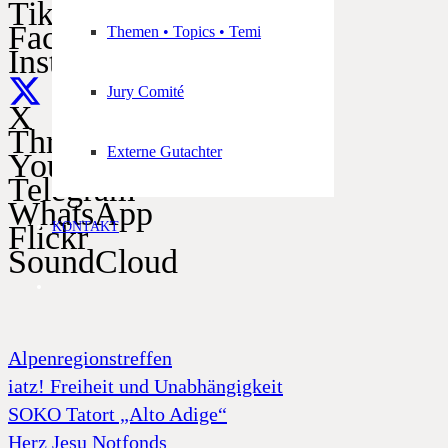
TikTok
Facebook
Themen • Topics • Temi
Instagram
Jury Comité
X
Threads
Externe Gutachter
YouTube
Telegram
WhatsApp
Flickr
KONTAKT
SoundCloud
Alpenregionstreffen
iatz! Freiheit und Unabhängigkeit
SOKO Tatort „Alto Adige“
Herz Jesu Notfonds