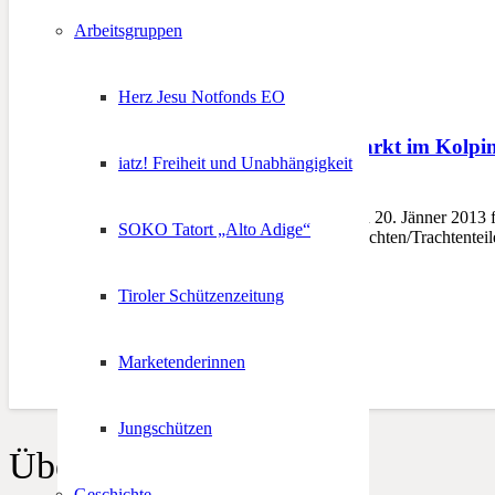
Arbeitsgruppen
Herz Jesu Notfonds EO
1. Trachten-Tauschmarkt im Kolpi
iatz! Freiheit und Unabhängigkeit
16. Januar 2013
BOZEN – Am Sonntag, den 20. Jänner 2013 find
SOKO Tatort „Alto Adige“
Abgabe der gebrauchten Trachten/Trachtenteil
Tiroler Schützenzeitung
Marketenderinnen
Jungschützen
Über uns
Geschichte