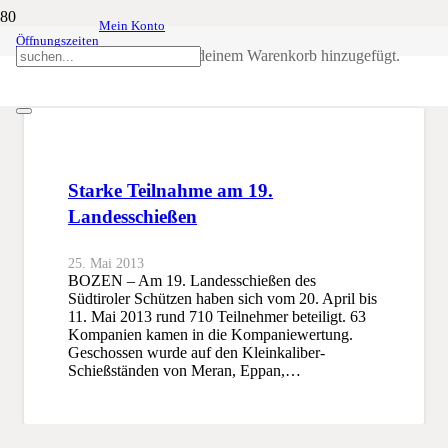
Mein Konto
Öffnungszeiten
Kleinkaliber-Schießstände
Produkt
wurde deinem Warenkorb hinzugefügt.
SSB
Kleinkaliber-Schießstände
Starke Teilnahme am 19.
Landesschießen
25. Mai 2013
BOZEN – Am 19. Landesschießen des
Südtiroler Schützen haben sich vom 20. April bis
11. Mai 2013 rund 710 Teilnehmer beteiligt. 63
Kompanien kamen in die Kompaniewertung.
Geschossen wurde auf den Kleinkaliber-
Schießständen von Meran, Eppan,…