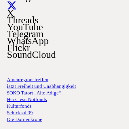
X
Threads
YouTube
Telegram
WhatsApp
Flickr
SoundCloud
Alpenregionstreffen
iatz! Freiheit und Unabhängigkeit
SOKO Tatort „Alto Adige“
Herz Jesu Notfonds
Kulturfonds
Schicksal 39
Die Dornenkrone