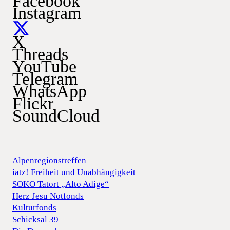
Facebook
Instagram
X
Threads
YouTube
Telegram
WhatsApp
Flickr
SoundCloud
Alpenregionstreffen
iatz! Freiheit und Unabhängigkeit
SOKO Tatort „Alto Adige“
Herz Jesu Notfonds
Kulturfonds
Schicksal 39