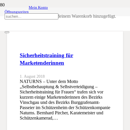
Mein Konto
Öffnungszeiten
Karatemeister
Produkt
wurde deinem Warenkorb hinzugefügt.
SSB
Karatemeister
Sicherheitstraining für
Marketenderinnen
1. August 2018
NATURNS – Unter dem Motto
„Selbstbehauptung & Selbstverteidigung –
Sicherheitstraining für Frauen“ trafen sich vor
kurzem einige Marketenderinnen des Bezirks
Vinschgau und des Bezirks Burggrafenamt-
Passeier im Schützenheim der Schützenkompanie
Naturns. Bernhard Pircher, Karatemeister und
Schützenkamerad,…