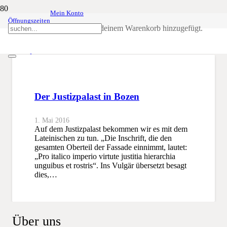
Mein Konto
Öffnungszeiten
Justizpalast
Produkt
wurde deinem Warenkorb hinzugefügt.
SSB
Justizpalast
Der Justizpalast in Bozen
1. Mai 2016
Auf dem Justizpalast bekommen wir es mit dem
Lateinischen zu tun. „Die Inschrift, die den
gesamten Oberteil der Fassade einnimmt, lautet:
„Pro italico imperio virtute justitia hierarchia
unguibus et rostris“. Ins Vulgär übersetzt besagt
dies,…
Über uns