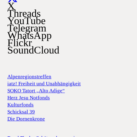
X
Threads
YouTube
Telegram
WhatsApp
Flickr
SoundCloud
Alpenregionstreffen
iatz! Freiheit und Unabhängigkeit
SOKO Tatort „Alto Adige“
Herz Jesu Notfonds
Kulturfonds
Schicksal 39
Die Dornenkrone