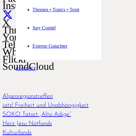
Instagram
Themen • Topics • Temi
X
Threads
Jury Comité
YouTube
Telegram
Externe Gutachter
WhatsApp
Flickr
SoundCloud
KONTAKT
Alpenregionstreffen
iatz! Freiheit und Unabhängigkeit
SOKO Tatort „Alto Adige“
Herz Jesu Notfonds
Kulturfonds