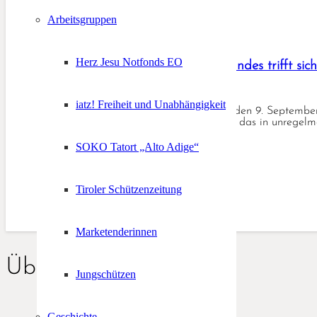
Arbeitsgruppen
Herz Jesu Notfonds EO
Spitze des Schützenbundes trifft sich
11. September 2017
iatz! Freiheit und Unabhängigkeit
TRAMIN – Am Samstag, den 9. September tr
halten. Bei diesem Treffen, das in unregel
SOKO Tatort „Alto Adige“
Tiroler Schützenzeitung
Marketenderinnen
Über uns
Jungschützen
Geschichte