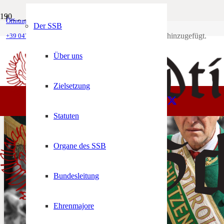
Josef Seppi
Öffnungszeiten
Mein Konto
Der SSB
Produkt
wurde deinem Warenkorb hinzugefügt.
SSB
+39 0471 974 078
Josef Seppi
Über uns
Zielsetzung
Statuten
Organe des SSB
Bundesleitung
Ehrenmajore