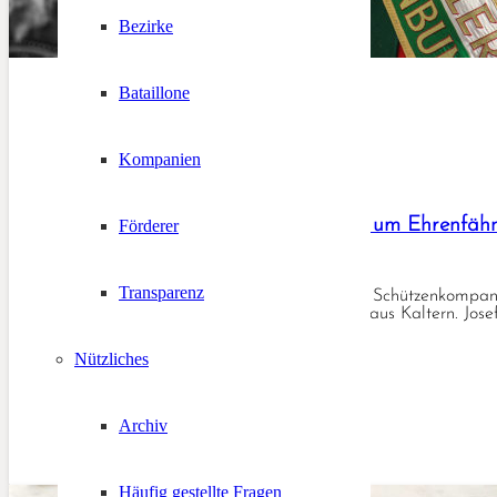
Bezirke
Bataillone
Kompanien
Schützenbund trauert um Ehrenfähnr
Förderer
23. Januar 2021
Transparenz
KALTERN/BOZEN – Die Schützenkompanie „M
Ehrenfähnrich Josef Seppi aus Kaltern. Jos
Nützliches
Archiv
Häufig gestellte Fragen