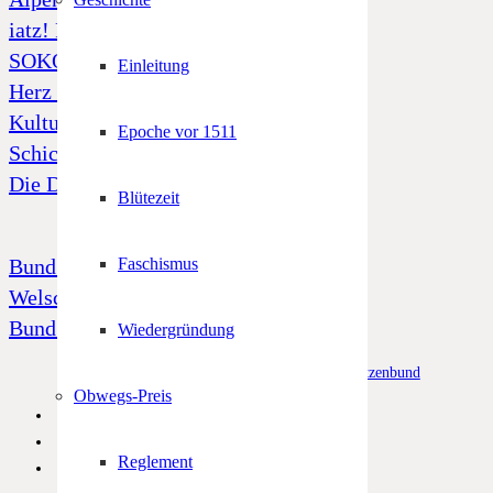
iatz! Freiheit und Unabhängigkeit
SOKO Tatort „Alto Adige“
Einleitung
Herz Jesu Notfonds
Kulturfonds
Epoche vor 1511
Schicksal 39
Die Dornenkrone
Blütezeit
Bund Tiroler Schützenkompanien
Faschismus
Welschtiroler Schützenbund
Bund Bayerischen Gebirgsschützen
Wiedergründung
© Alle Rechte vorbehalten –
Südtiroler Schützenbund
Obwegs-Preis
Reglement