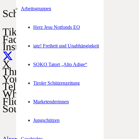
Arbeitsgruppen
Schützen im Netz
Herz Jesu Notfonds EO
TikTok
Facebook
Instagram
iatz! Freiheit und Unabhängigkeit
X
SOKO Tatort „Alto Adige“
Threads
YouTube
Tiroler Schützenzeitung
Telegram
WhatsApp
Flickr
Marketenderinnen
SoundCloud
Jungschützen
Alpenregionstreffen
Geschichte