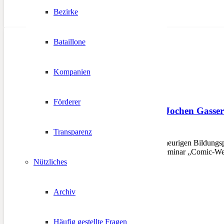
Bezirke
Bataillone
Kompanien
Förderer
Comic-Werkstatt mit Jochen Gasse
Transparenz
2. September 2012
BOZEN – Im Rahmen des heurigen Bildungsprog
Gasser aus Vahrn, für das Seminar „Comic-W
Nützliches
Archiv
Häufig gestellte Fragen