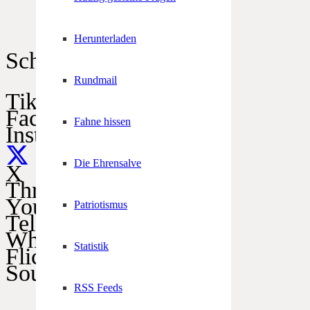
Herunterladen
Schützen im Netz
Rundmail
TikTok
Facebook
Fahne hissen
Instagram
Die Ehrensalve
X
Threads
YouTube
Patriotismus
Telegram
WhatsApp
Statistik
Flickr
SoundCloud
RSS Feeds