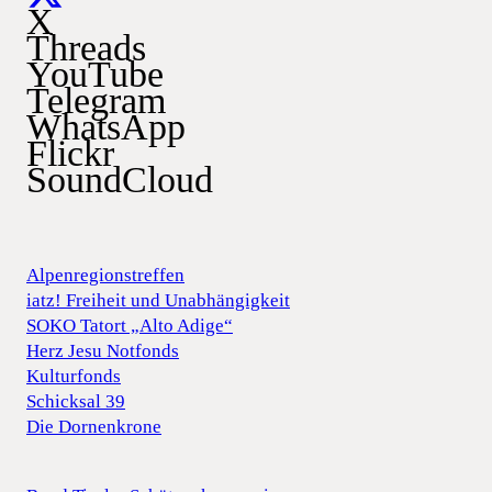
X
Threads
YouTube
Telegram
WhatsApp
Flickr
SoundCloud
Alpenregionstreffen
iatz! Freiheit und Unabhängigkeit
SOKO Tatort „Alto Adige“
Herz Jesu Notfonds
Kulturfonds
Schicksal 39
Die Dornenkrone