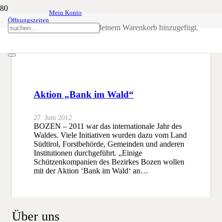
Mein Konto
Öffnungszeiten
Internationale Jahr des Waldes
Produkt
wurde deinem Warenkorb hinzugefügt.
SSB
Internationale Jahr des Waldes
Aktion „Bank im Wald“
27. Juni 2012
BOZEN – 2011 war das internationale Jahr des
Waldes. Viele Initiativen wurden dazu vom Land
Südtirol, Forstbehörde, Gemeinden und anderen
Institutionen durchgeführt. „Einige
Schützenkompanien des Bezirkes Bozen wollen
mit der Aktion ‘Bank im Wald‘ an…
Über uns