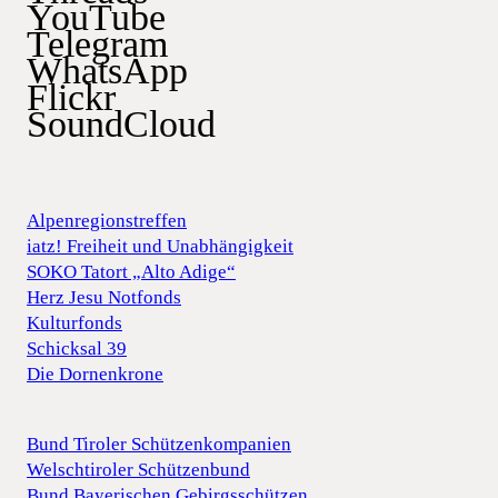
YouTube
Telegram
WhatsApp
Flickr
SoundCloud
Alpenregionstreffen
iatz! Freiheit und Unabhängigkeit
SOKO Tatort „Alto Adige“
Herz Jesu Notfonds
Kulturfonds
Schicksal 39
Die Dornenkrone
Bund Tiroler Schützenkompanien
Welschtiroler Schützenbund
Bund Bayerischen Gebirgsschützen