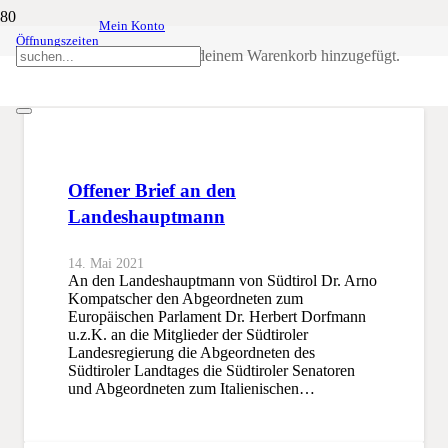
Mein Konto
Öffnungszeiten
Immunität
Produkt
wurde deinem Warenkorb hinzugefügt.
SSB
Immunität
Offener Brief an den
Landeshauptmann
14. Mai 2021
An den Landeshauptmann von Südtirol Dr. Arno
Kompatscher den Abgeordneten zum
Europäischen Parlament Dr. Herbert Dorfmann
u.z.K. an die Mitglieder der Südtiroler
Landesregierung die Abgeordneten des
Südtiroler Landtages die Südtiroler Senatoren
und Abgeordneten zum Italienischen…