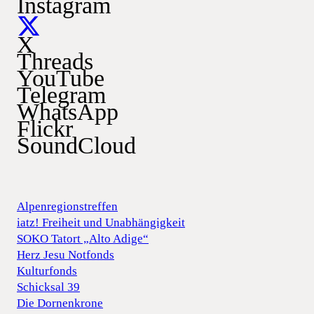
Instagram
X
Threads
YouTube
Telegram
WhatsApp
Flickr
SoundCloud
Alpenregionstreffen
iatz! Freiheit und Unabhängigkeit
SOKO Tatort „Alto Adige“
Herz Jesu Notfonds
Kulturfonds
Schicksal 39
Die Dornenkrone