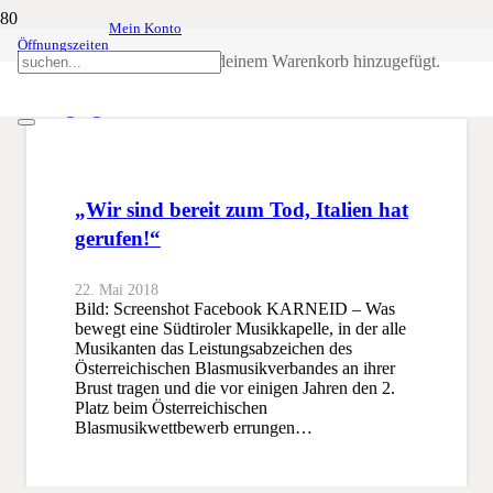
Mein Konto
Öffnungszeiten
Huldigung
Produkt
wurde deinem Warenkorb hinzugefügt.
SSB
Huldigung
„Wir sind bereit zum Tod, Italien hat
gerufen!“
22. Mai 2018
Bild: Screenshot Facebook KARNEID – Was
bewegt eine Südtiroler Musikkapelle, in der alle
Musikanten das Leistungsabzeichen des
Österreichischen Blasmusikverbandes an ihrer
Brust tragen und die vor einigen Jahren den 2.
Platz beim Österreichischen
Blasmusikwettbewerb errungen…