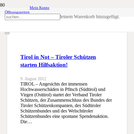
Mein Konto
Öffnungszeiten
Hochwasserschäden
Produkt
wurde deinem Warenkorb hinzugefügt.
SSB
Hochwasserschäden
Tirol in Not – Tiroler Schützen
starten Hilfsaktion!
9. August 2012
TIROL – Angesichts der immensen
Hochwasserschäden in Pfitsch (Südtirol) und
Virgen (Osttirol) startet der Verband Tiroler
Schützen, der Zusammenschluss des Bundes der
Tiroler Schützenkompanien, des Südtiroler
Schützenbundes und des Welschtiroler
Schützenbundes eine spontane Spendenaktion.
Die…