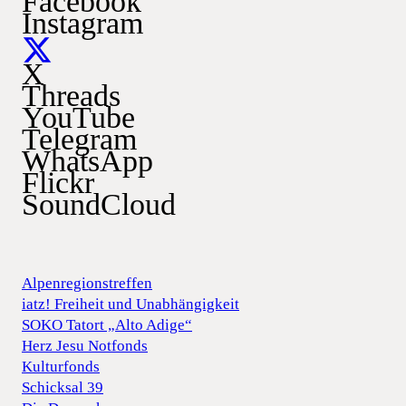
Facebook
Instagram
X
Threads
YouTube
Telegram
WhatsApp
Flickr
SoundCloud
Alpenregionstreffen
iatz! Freiheit und Unabhängigkeit
SOKO Tatort „Alto Adige“
Herz Jesu Notfonds
Kulturfonds
Schicksal 39