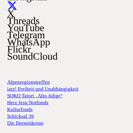
X
Threads
YouTube
Telegram
WhatsApp
Flickr
SoundCloud
Alpenregionstreffen
iatz! Freiheit und Unabhängigkeit
SOKO Tatort „Alto Adige“
Herz Jesu Notfonds
Kulturfonds
Schicksal 39
Die Dornenkrone