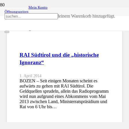
Mein Konto
Öffnungszeiten
historische Ignoranz
Produkt
wurde deinem Warenkorb hinzugefügt.
SSB
historische Ignoranz
RAI Südtirol und die „historische
Ignoranz“
1. April 2014
BOZEN – Seit einigen Monaten scheint es
aufwärts zu gehen mit RAI Südtirol. Die
Geldquellen sprudeln, allein das Radioprogramm
wird nun aufgrund eines Abkommens vom Mai
2013 zwischen Land, Ministerratspräsidium und
Rai von 6 Uhr bis…