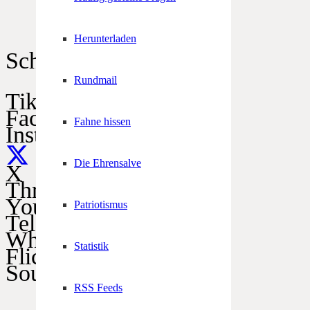
Herunterladen
Schützen im Netz
Rundmail
TikTok
Facebook
Fahne hissen
Instagram
Die Ehrensalve
X
Threads
YouTube
Patriotismus
Telegram
WhatsApp
Statistik
Flickr
SoundCloud
RSS Feeds