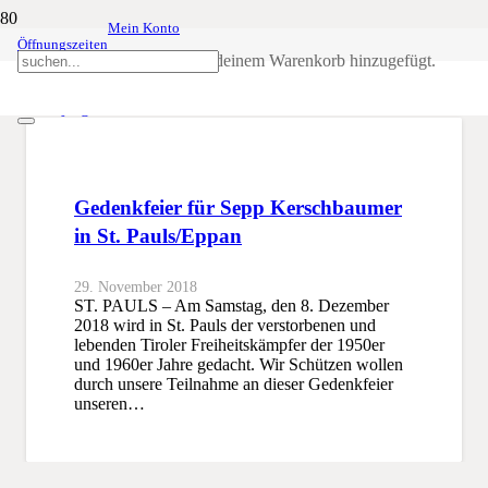
Mein Konto
Öffnungszeiten
Hansjörg Humer
Produkt
wurde deinem Warenkorb hinzugefügt.
SSB
Hansjörg Humer
Gedenkfeier für Sepp Kerschbaumer
in St. Pauls/Eppan
29. November 2018
ST. PAULS – Am Samstag, den 8. Dezember
2018 wird in St. Pauls der verstorbenen und
lebenden Tiroler Freiheitskämpfer der 1950er
und 1960er Jahre gedacht. Wir Schützen wollen
durch unsere Teilnahme an dieser Gedenkfeier
unseren…