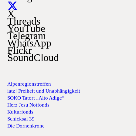
X
Threads
YouTube
Telegram
WhatsApp
Flickr
SoundCloud
Alpenregionstreffen
iatz! Freiheit und Unabhängigkeit
SOKO Tatort „Alto Adige“
Herz Jesu Notfonds
Kulturfonds
Schicksal 39
Die Dornenkrone