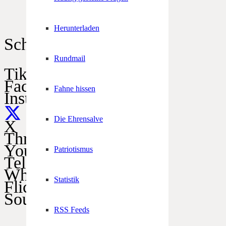
Herunterladen
Schützen im Netz
Rundmail
TikTok
Facebook
Fahne hissen
Instagram
Die Ehrensalve
X
Threads
YouTube
Patriotismus
Telegram
WhatsApp
Statistik
Flickr
SoundCloud
RSS Feeds