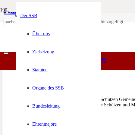
gemeinsam
Öffnungszeiten
Mein Konto
Der SSB
Produkt
wurde deinem Warenkorb hinzugefügt.
SSB
+39 0471 974 078
gemeinsam
Über uns
Zielsetzung
Statuten
Iatz gemeinsam
Organe des SSB
31. März 2022
Jetzt geht’s wieder los – wir Schützen Geme
Alltagsleben einkehrt und wir Schützen und 
Bundesleitung
Ehrenmajore