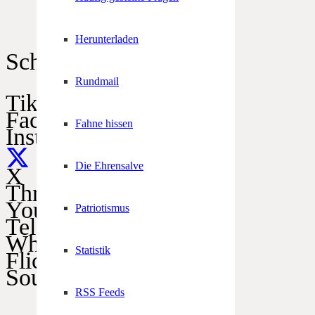
Herunterladen
Schützen im Netz
Rundmail
TikTok
Facebook
Fahne hissen
Instagram
Die Ehrensalve
X
Threads
YouTube
Patriotismus
Telegram
WhatsApp
Statistik
Flickr
SoundCloud
RSS Feeds