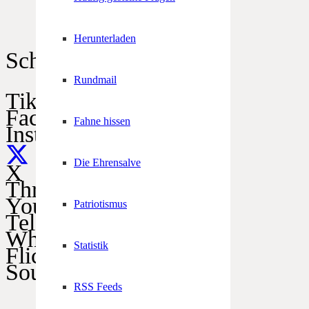
Herunterladen
Schützen im Netz
Rundmail
TikTok
Facebook
Fahne hissen
Instagram
Die Ehrensalve
X
Threads
YouTube
Patriotismus
Telegram
WhatsApp
Statistik
Flickr
SoundCloud
RSS Feeds