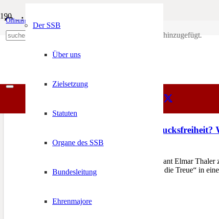
Geistesfreiheit?
Öffnungszeiten
Mein Konto
Der SSB
Produkt
wurde deinem Warenkorb hinzugefügt.
SSB
+39 0471 974 078
Geistesfreiheit?
Über uns
Zielsetzung
Statuten
Geistesfreiheit? Ausdrucksfreiheit?
Organe des SSB
21. August 2015
BOZEN – Landeskommandant Elmar Thaler zeigt
Schriftzug „Dem Land Tirol die Treue“ in ei
Bundesleitung
Ehrenmajore