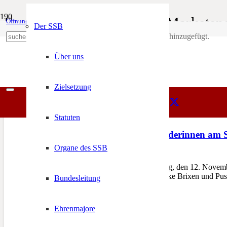
Freundschaftsschießen der Marketen
Öffnungszeiten
Mein Konto
Der SSB
Produkt
wurde deinem Warenkorb hinzugefügt.
SSB
+39 0471 974 078
Freundschaftsschießen der Marketenderinnen
Über uns
Zielsetzung
Statuten
Treffsicher: Marketenderinnen am 
Organe des SSB
14. November 2016
RODENECK – Am Samstag, den 12. November 20
Marketenderinnen der Bezirke Brixen und Pus
Bundesleitung
Ehrenmajore