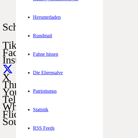
Herunterladen
Schützen im Netz
Rundmail
TikTok
Facebook
Fahne hissen
Instagram
Die Ehrensalve
X
Threads
YouTube
Patriotismus
Telegram
WhatsApp
Statistik
Flickr
SoundCloud
RSS Feeds