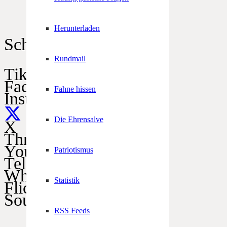
Herunterladen
Schützen im Netz
Rundmail
TikTok
Facebook
Fahne hissen
Instagram
Die Ehrensalve
X
Threads
YouTube
Patriotismus
Telegram
WhatsApp
Statistik
Flickr
SoundCloud
RSS Feeds