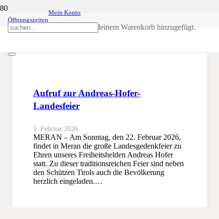
Mein Konto
Öffnungszeiten
Freiheitsheld
Produkt
wurde deinem Warenkorb hinzugefügt.
SSB
Freiheitsheld
Aufruf zur Andreas-Hofer-
Landesfeier
5. Februar 2026
MERAN – Am Sonntag, den 22. Februar 2026,
findet in Meran die große Landesgedenkfeier zu
Ehren unseres Freiheitshelden Andreas Hofer
statt. Zu dieser traditionsreichen Feier sind neben
den Schützen Tirols auch die Bevölkerung
herzlich eingeladen.…