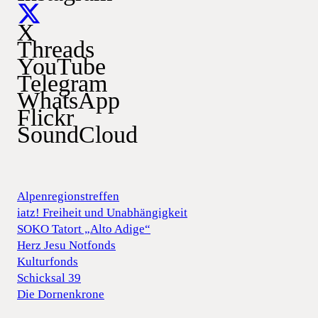
X
Threads
YouTube
Telegram
WhatsApp
Flickr
SoundCloud
Alpenregionstreffen
iatz! Freiheit und Unabhängigkeit
SOKO Tatort „Alto Adige“
Herz Jesu Notfonds
Kulturfonds
Schicksal 39
Die Dornenkrone