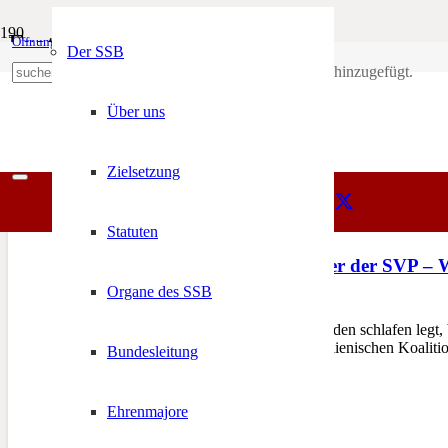
Fratelli d’Italia
Öffnungszeiten
Mein Konto
Der SSB
Produkt
wurde deinem Warenkorb hinzugefügt.
SSB
+39 0471 974 078
Fratelli d’Italia
Über uns
Zielsetzung
Statuten
Zum Koalitionspartner der SVP – W
Organe des SSB
18. Januar 2024
MALS – „Wer sich mit Hunden schlafen legt, br
die SVP und ihre rechten italienischen Koaliti
Bundesleitung
Ehrenmajore