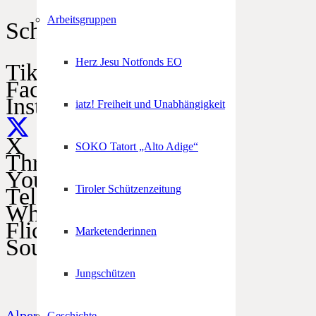
Arbeitsgruppen
Schützen im Netz
Herz Jesu Notfonds EO
TikTok
Facebook
Instagram
iatz! Freiheit und Unabhängigkeit
X
SOKO Tatort „Alto Adige“
Threads
YouTube
Tiroler Schützenzeitung
Telegram
WhatsApp
Flickr
Marketenderinnen
SoundCloud
Jungschützen
Alpenregionstreffen
Geschichte