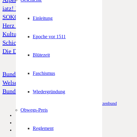
iatz! Freiheit und Unabhängigkeit
SOKO Tatort „Alto Adige“
Einleitung
Herz Jesu Notfonds
Kulturfonds
Epoche vor 1511
Schicksal 39
Die Dornenkrone
Blütezeit
Bund Tiroler Schützenkompanien
Faschismus
Welschtiroler Schützenbund
Bund Bayerischen Gebirgsschützen
Wiedergründung
© Alle Rechte vorbehalten –
Südtiroler Schützenbund
Obwegs-Preis
Reglement