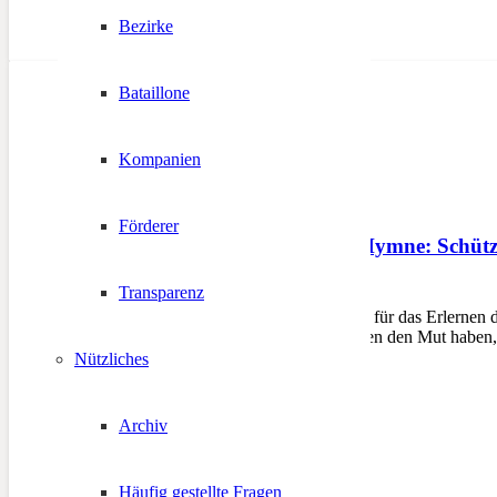
Bezirke
Bataillone
Kompanien
Förderer
Nein zu italienischer Hymne: Schütz
Transparenz
12. November 2012
BOZEN – Kein Verständnis für das Erlernen der
Die Südtiroler Politiker sollten den Mut habe
Nützliches
Archiv
Häufig gestellte Fragen