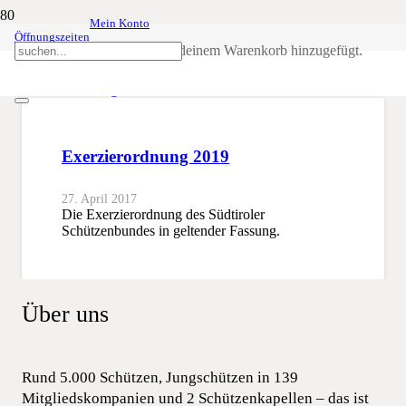
Mein Konto
Öffnungszeiten
Exerzierordnung
Produkt
wurde deinem Warenkorb hinzugefügt.
SSB
Exerzierordnung
Exerzierordnung 2019
27. April 2017
Die Exerzierordnung des Südtiroler
Schützenbundes in geltender Fassung.
Über uns
Rund 5.000 Schützen, Jungschützen in 139
Mitgliedskompanien und 2 Schützenkapellen – das ist