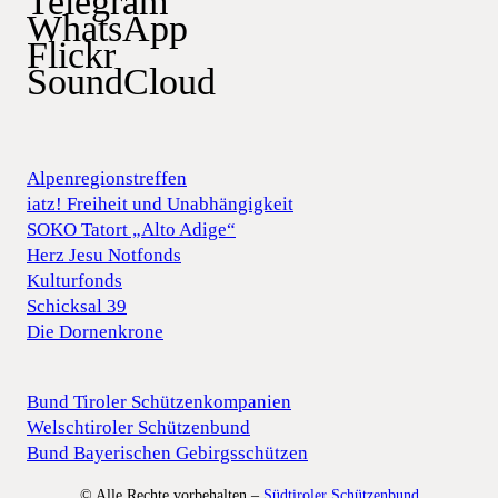
Telegram
WhatsApp
Flickr
SoundCloud
Alpenregionstreffen
iatz! Freiheit und Unabhängigkeit
SOKO Tatort „Alto Adige“
Herz Jesu Notfonds
Kulturfonds
Schicksal 39
Die Dornenkrone
Bund Tiroler Schützenkompanien
Welschtiroler Schützenbund
Bund Bayerischen Gebirgsschützen
© Alle Rechte vorbehalten –
Südtiroler Schützenbund