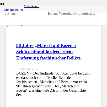
Mein Konto
Öffnungszeiten
Entfernung faschistischer Relikte
Produkt
wurde deinem Warenkorb hinzugefügt.
SSB
Entfernung faschistischer Relikte
90 Jahre „Marsch auf Bozen“:
Schützenbund fordert erneut
Entfernung faschistischer Relikte
1. Oktober 2012
BOZEN – Der Südtiroler Schützenbund begrüßt
es, dass auch von offizieller Seite des
faschistischen „Marsches auf Bozen“ vor exakt
90 Jahren gedacht wird. Der „Marsch auf
Bozen“ war eine tiefe Zäsur in der Geschichte
der…