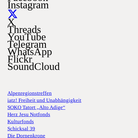
Instagram
X
Threads
YouTube
Telegram
WhatsApp
Flickr
SoundCloud
Alpenregionstreffen
iatz! Freiheit und Unabhängigkeit
SOKO Tatort „Alto Adige“
Herz Jesu Notfonds
Kulturfonds
Schicksal 39
Die Dornenkrone