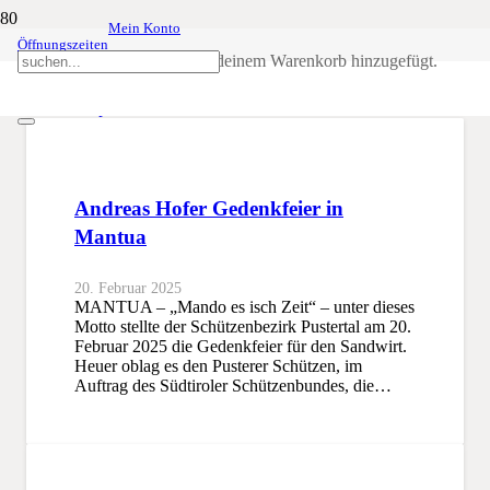
Mein Konto
Öffnungszeiten
Ehrenkompanie
Produkt
wurde deinem Warenkorb hinzugefügt.
SSB
Ehrenkompanie
Andreas Hofer Gedenkfeier in
Mantua
20. Februar 2025
MANTUA – „Mando es isch Zeit“ – unter dieses
Motto stellte der Schützenbezirk Pustertal am 20.
Februar 2025 die Gedenkfeier für den Sandwirt.
Heuer oblag es den Pusterer Schützen, im
Auftrag des Südtiroler Schützenbundes, die…