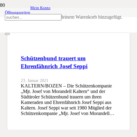
Mein Konto
Öffnungszeiten
Ehrenfähnrich
Produkt
wurde deinem Warenkorb hinzugefügt.
SSB
Ehrenfähnrich
Schützenbund trauert um
Ehrenfähnrich Josef Seppi
23. Januar 2021
KALTERN/BOZEN – Die Schützenkompanie
„Mjr. Josef von Morandell Kaltern“ und der
Südtiroler Schützenbund trauern um ihren
Kameraden und Ehrenfähnrich Josef Seppi aus
Kaltern. Josef Seppi war seit 1980 Mitglied der
Schützenkompanie „Mjr. Josef von Morandell…