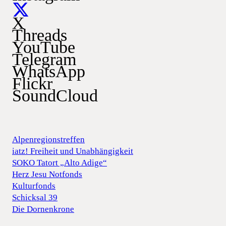
X
Threads
YouTube
Telegram
WhatsApp
Flickr
SoundCloud
Alpenregionstreffen
iatz! Freiheit und Unabhängigkeit
SOKO Tatort „Alto Adige“
Herz Jesu Notfonds
Kulturfonds
Schicksal 39
Die Dornenkrone