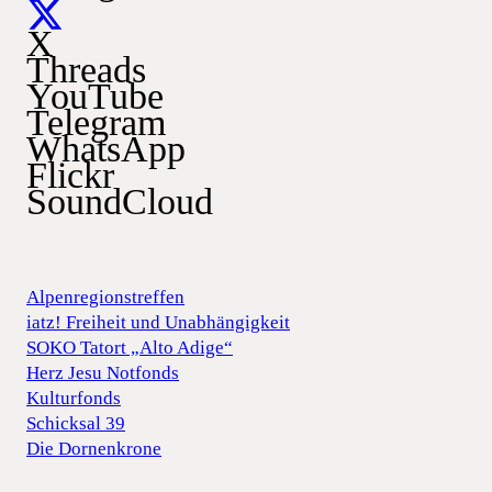
X
Threads
YouTube
Telegram
WhatsApp
Flickr
SoundCloud
Alpenregionstreffen
iatz! Freiheit und Unabhängigkeit
SOKO Tatort „Alto Adige“
Herz Jesu Notfonds
Kulturfonds
Schicksal 39
Die Dornenkrone