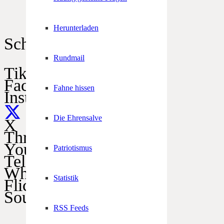
Herunterladen
Schützen im Netz
Rundmail
TikTok
Facebook
Fahne hissen
Instagram
Die Ehrensalve
X
Threads
YouTube
Patriotismus
Telegram
WhatsApp
Statistik
Flickr
SoundCloud
RSS Feeds