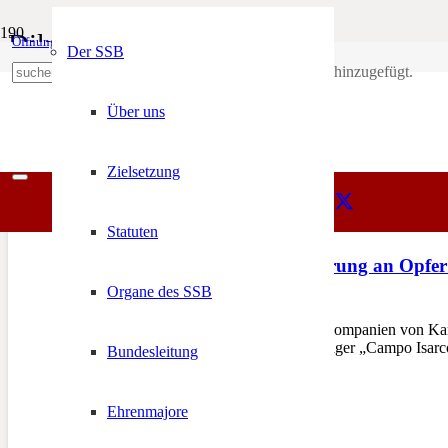
Diktatur
Öffnungszeiten
Mein Konto
Der SSB
Produkt
wurde deinem Warenkorb hinzugefügt.
SSB
+39 0471 974 078
Diktatur
Über uns
Zielsetzung
Statuten
8. September: Erinnerung an Opfer 
Organe des SSB
1. September 2018
BLUMAU – Die Schützenkompanien von Karnei
italienische Konzentrationslager „Campo Isa
Bundesleitung
Ehrenmajore