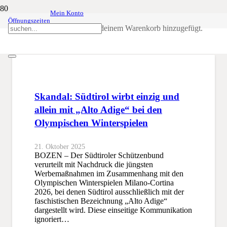
Mein Konto
Öffnungszeiten
Cortina
Produkt
wurde deinem Warenkorb hinzugefügt.
SSB
Cortina
Skandal: Südtirol wirbt einzig und
allein mit „Alto Adige“ bei den
Olympischen Winterspielen
21. Oktober 2025
BOZEN – Der Südtiroler Schützenbund
verurteilt mit Nachdruck die jüngsten
Werbemaßnahmen im Zusammenhang mit den
Olympischen Winterspielen Milano-Cortina
2026, bei denen Südtirol ausschließlich mit der
faschistischen Bezeichnung „Alto Adige“
dargestellt wird. Diese einseitige Kommunikation
ignoriert…