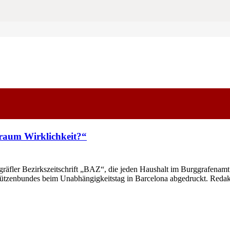
raum Wirklichkeit?“
ler Bezirkszeitschrift „BAZ“, die jeden Haushalt im Burggrafenamt err
chützenbundes beim Unabhängigkeitstag in Barcelona abgedruckt. Red