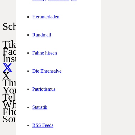
Herunterladen
Schützen im Netz
Rundmail
TikTok
Facebook
Fahne hissen
Instagram
Die Ehrensalve
X
Threads
YouTube
Patriotismus
Telegram
WhatsApp
Statistik
Flickr
SoundCloud
RSS Feeds