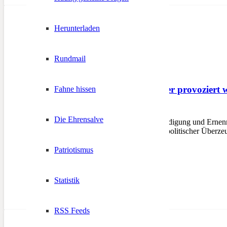
Herunterladen
Rundmail
Der Zeller-Effekt – Wer provoziert
Fahne hissen
23. Mai 2025
Die Ehrensalve
BRUNECK – Bei der Vereidigung und Ernennun
die Trikolore-Schleife. Aus politischer Überz
Patriotismus
Statistik
RSS Feeds