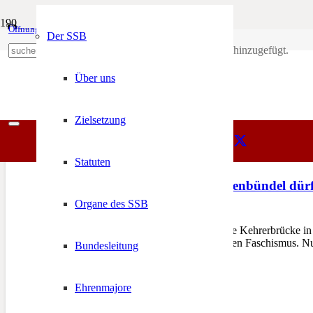
Bruneck
Öffnungszeiten
Mein Konto
Der SSB
Produkt
wurde deinem Warenkorb hinzugefügt.
SSB
+39 0471 974 078
Bruneck
Über uns
Zielsetzung
Statuten
Kehrerbrücke: Liktorenbündel dürf
Organe des SSB
19. Februar 2026
STEGEN/BRUNECK – Die Kehrerbrücke in Stegen
Machtsymbol des italienischen Faschismus. N
Bundesleitung
Ehrenmajore