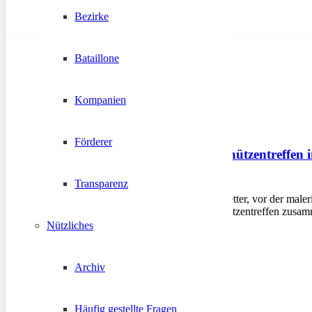
Bezirke
Bataillone
Kompanien
Förderer
Gesamtpustertaler Schützentreffen 
Transparenz
12. August 2025
BRUNECK – Bei Kaiserwetter, vor der maleris
zum Gesamtpustertaler Schützentreffen zusam
Nützliches
Archiv
Häufig gestellte Fragen