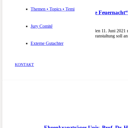
Themen • Topics • Temi
Gedenkfeier „60 Jahre Feuernacht“
8. Juni 2021
Jury Comité
BRUNECK – Am Freitag, den 11. Juni 2021 mit
60 Jahre Feuernacht. Die Veranstaltung soll a
Externe Gutachter
KONTAKT
Ehrenkranzträger Univ. Prof. Dr. 