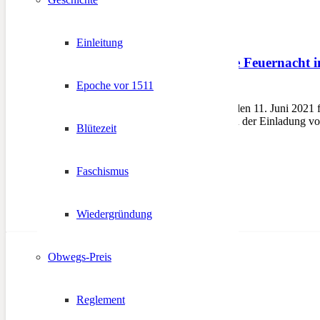
Einleitung
Gedenkfeier: 60 Jahre Feuernacht 
Epoche vor 1511
14. Juni 2021
BRUNECK – Am Freitag, den 11. Juni 2021 fand
Rund 400 Teilnehmer waren der Einladung vo
Blütezeit
Faschismus
Wiedergründung
Obwegs-Preis
Reglement