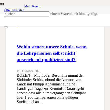
Mein Konto
Öffnungszeiten
Bildung
Produkt
wurde deinem Warenkorb hinzugefügt.
SSB
Bildung
Wohin steuert unsere Schule, wenn
die Lehrpersonen selbst nicht
ausreichend qualifiziert sind?
19. Oktober 2025
BOZEN – Mit großer Besorgnis nimmt der
Südtiroler Schützenbund die Antwort von
Landesrat Philipp Achammer auf eine
Landtagsanfrage zur Kenntnis. Daraus geht
hervor, dass allein im vergangenen Schuljahr
über 1.200 Lehrpersonen ohne gültigen
Studientitel an…