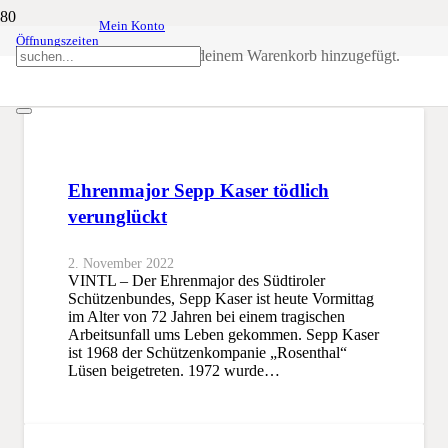
Mein Konto
Öffnungszeiten
Bezirk Brixen
Produkt
wurde deinem Warenkorb hinzugefügt.
SSB
Bezirk Brixen
Ehrenmajor Sepp Kaser tödlich
verunglückt
2. November 2022
VINTL – Der Ehrenmajor des Südtiroler
Schützenbundes, Sepp Kaser ist heute Vormittag
im Alter von 72 Jahren bei einem tragischen
Arbeitsunfall ums Leben gekommen. Sepp Kaser
ist 1968 der Schützenkompanie „Rosenthal“
Lüsen beigetreten. 1972 wurde…