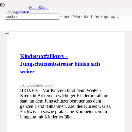
Mein Konto
Öffnungszeiten
Betreuer
Produkt
wurde deinem Warenkorb hinzugefügt.
SSB
Betreuer
Kindernotfallkurs –
Jungschützenbetreuer bilden sich
weiter
14. Dezember 2025
BRIXEN – Vor Kurzem fand beim Weißen
Kreuz in Brixen ein wichtiger Kindernotfallkurs
statt, an dem Jungschützenbetreuer aus dem
ganzen Land teilnahmen. Ziel des Kurses war es,
Fachwissen sowie praktische Kompetenzen im
Umgang mit Kindernotfällen…