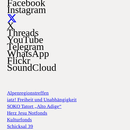
Facebook
Instagram
X
Threads
YouTube
Telegram
WhatsApp
Flickr
SoundCloud
Alpenregionstreffen
iatz! Freiheit und Unabhängigkeit
SOKO Tatort „Alto Adige“
Herz Jesu Notfonds
Kulturfonds
Schicksal 39