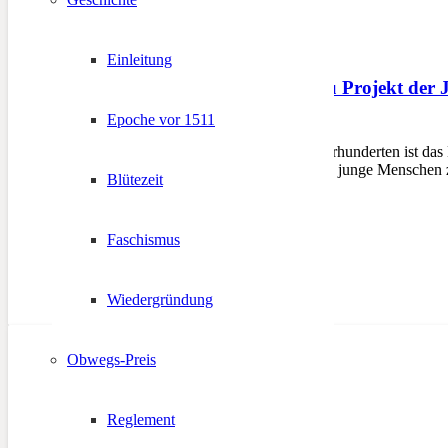
Einleitung
Feuerherz – Herz-Jesu Projekt der 
Epoche vor 1511
4. Juni 2023
TIROL – Seit über zwei Jahrhunderten ist das 
wunderschöne Tradition den junge Menschen z
Blütezeit
Faschismus
Wiedergründung
Obwegs-Preis
Reglement