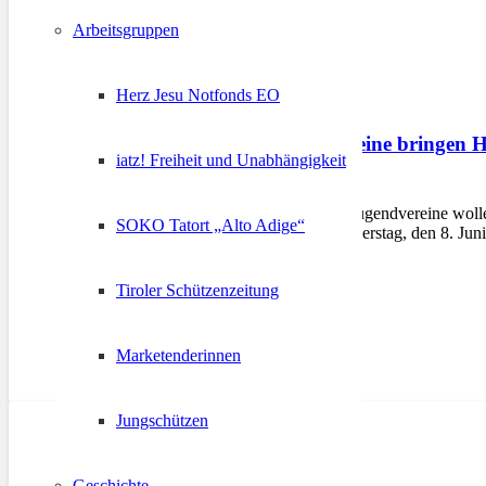
Arbeitsgruppen
Herz Jesu Notfonds EO
Südtiroler Jugendvereine bringen 
iatz! Freiheit und Unabhängigkeit
8. Juni 2023
BOZEN – Vier Südtiroler Jugendvereine wolle
SOKO Tatort „Alto Adige“
und lieben lernen. Am Donnerstag, den 8. Jun
Tiroler Schützenzeitung
Marketenderinnen
Jungschützen
Geschichte