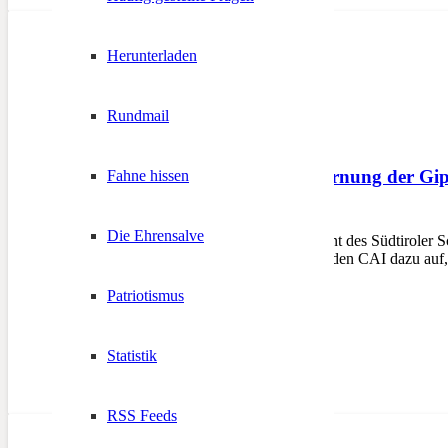
Herunterladen
Rundmail
Klares Nein zur Entfernung der Gip
Fahne hissen
27. Juni 2023
Die Ehrensalve
BOZEN – Der Kulturreferent des Südtiroler Sc
entfernen, Stellung und ruft den CAI dazu au
Patriotismus
Statistik
RSS Feeds