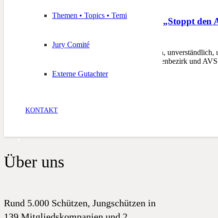
Themen • Topics • Temi
Drei Vereine, ein Ziel: „Stoppt den
12. September 2019
Jury Comité
BOZEN – Unverantwortlich, unverständlich, un
stellten Bauernbund, Schützenbezirk und AV
Externe Gutachter
KONTAKT
Über uns
Rund 5.000 Schützen, Jungschützen in
139 Mitgliedskompanien und 2