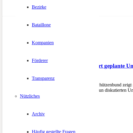
Bezirke
Bataillone
Kompanien
Förderer
Schützenbund kritisiert geplante 
Transparenz
5. Juli 2025
BOZEN – Der Südtiroler Schützenbund zeigt si
Südtirol zu verändern. Die nun diskutierten 
Nützliches
Archiv
Häufig gestellte Fragen