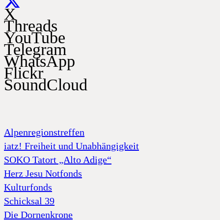
X
Threads
YouTube
Telegram
WhatsApp
Flickr
SoundCloud
Alpenregionstreffen
iatz! Freiheit und Unabhängigkeit
SOKO Tatort „Alto Adige“
Herz Jesu Notfonds
Kulturfonds
Schicksal 39
Die Dornenkrone