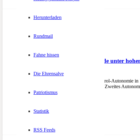
Herunterladen
Rundmail
Fahne hissen
Autonomiestatut wurde unter hohe
Die Ehrensalve
2. September 2022
Weiterentwicklung der Südtirol-Autonomie in
Feierlichkeiten zu 50 Jahren Zweites Autonomi
Patriotismus
Statistik
RSS Feeds