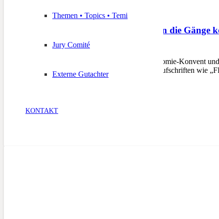
Themen • Topics • Temi
Landtag soll endlich in die Gänge
Jury Comité
17. Mai 2020
Schützen erinnern an Autonomie-Konvent und
Samstag Transparente mit Aufschriften 
Externe Gutachter
KONTAKT