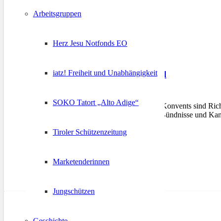
Arbeitsgruppen
Herz Jesu Notfonds EO
iatz! Freiheit und Unabhängigkeit
Wahlfieber in Südtirol
16. August 2022
SOKO Tatort „Alto Adige“
Ergebnisse des Autonomie-Konvents sind Richt
der hitzigen Debatten über Bündnisse und Kan
Tiroler Schützenzeitung
Marketenderinnen
Jungschützen
Geschichte