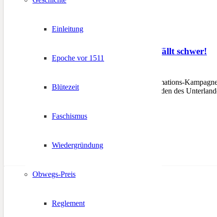
Einleitung
Nicht jeder Abschied fällt schwer!
Epoche vor 1511
26. Oktober 2020
TRAMIN – Nach der Informations-Kampagne zu
Blütezeit
angelaufen. In allen Gemeinden des Unterlandes
Faschismus
Wiedergründung
Obwegs-Preis
Reglement