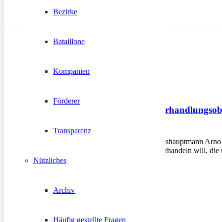
Bezirke
Bataillone
Kompanien
Förderer
Autonomie ist kein Verhandlungso
Transparenz
19. Dezember 2023
BOZEN – „Während Landeshauptmann Arno Komp
autonomer Kompetenzen verhandeln will, die 
wurden,…
Nützliches
Archiv
Häufig gestellte Fragen