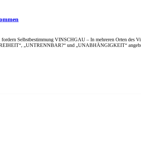
 kommen
 fordern Selbstbestimmung VINSCHGAU – In mehreren Orten des Vins
wie „FREIHEIT“, „UNTRENNBAR?“ und „UNABHÄNGIGKEIT“ angebrach