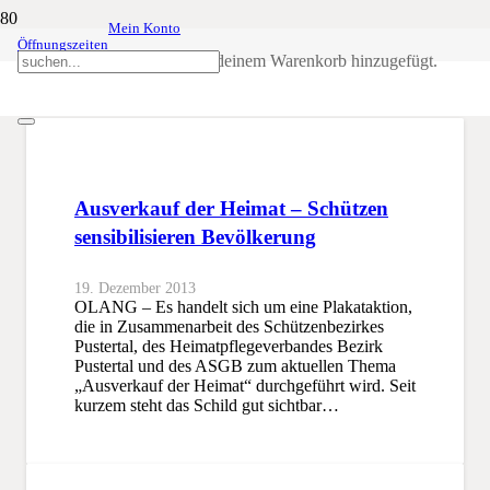
Mein Konto
Öffnungszeiten
Ausverkauf der Heimat
Produkt
wurde deinem Warenkorb hinzugefügt.
SSB
Ausverkauf der Heimat
Ausverkauf der Heimat – Schützen
sensibilisieren Bevölkerung
19. Dezember 2013
OLANG – Es handelt sich um eine Plakataktion,
die in Zusammenarbeit des Schützenbezirkes
Pustertal, des Heimatpflegeverbandes Bezirk
Pustertal und des ASGB zum aktuellen Thema
„Ausverkauf der Heimat“ durchgeführt wird. Seit
kurzem steht das Schild gut sichtbar…