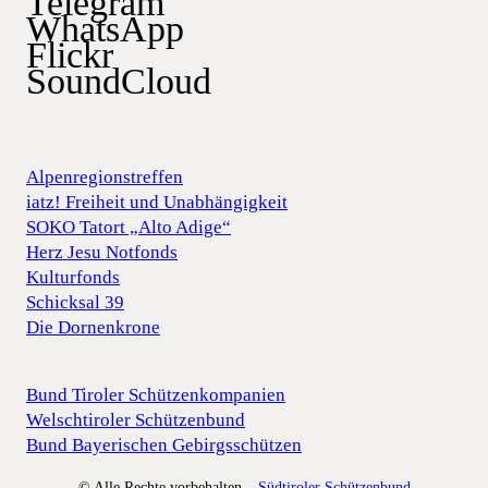
Telegram
WhatsApp
Flickr
SoundCloud
Alpenregionstreffen
iatz! Freiheit und Unabhängigkeit
SOKO Tatort „Alto Adige“
Herz Jesu Notfonds
Kulturfonds
Schicksal 39
Die Dornenkrone
Bund Tiroler Schützenkompanien
Welschtiroler Schützenbund
Bund Bayerischen Gebirgsschützen
© Alle Rechte vorbehalten –
Südtiroler Schützenbund