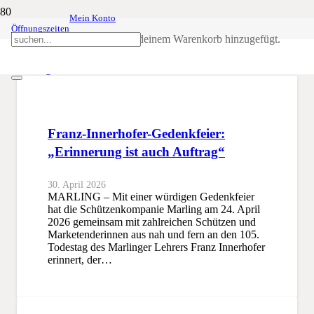
Mein Konto
Öffnungszeiten
Auftrag
Produkt
wurde deinem Warenkorb hinzugefügt.
SSB
Auftrag
Franz-Innerhofer-Gedenkfeier:
„Erinnerung ist auch Auftrag“
30. April 2026
MARLING – Mit einer würdigen Gedenkfeier
hat die Schützenkompanie Marling am 24. April
2026 gemeinsam mit zahlreichen Schützen und
Marketenderinnen aus nah und fern an den 105.
Todestag des Marlinger Lehrers Franz Innerhofer
erinnert, der…