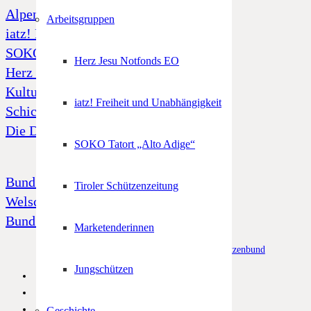
Alpenregionstreffen
Arbeitsgruppen
iatz! Freiheit und Unabhängigkeit
SOKO Tatort „Alto Adige“
Herz Jesu Notfonds EO
Herz Jesu Notfonds
Kulturfonds
iatz! Freiheit und Unabhängigkeit
Schicksal 39
Die Dornenkrone
SOKO Tatort „Alto Adige“
Bund Tiroler Schützenkompanien
Tiroler Schützenzeitung
Welschtiroler Schützenbund
Bund Bayerischen Gebirgsschützen
Marketenderinnen
© Alle Rechte vorbehalten –
Südtiroler Schützenbund
Jungschützen
Geschichte