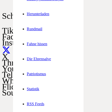
Schützen im Netz
Herunterladen
TikTok
Rundmail
Facebook
Instagram
Fahne hissen
X
Die Ehrensalve
Threads
YouTube
Telegram
Patriotismus
WhatsApp
Flickr
Statistik
SoundCloud
RSS Feeds