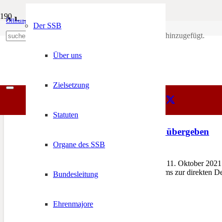
Abschaffung
Öffnungszeiten
Mein Konto
Der SSB
Produkt
wurde deinem Warenkorb hinzugefügt.
SSB
+39 0471 974 078
Abschaffung
Über uns
Zielsetzung
Statuten
16.365 Unterschriften übergeben
Organe des SSB
11. Oktober 2021
BOZEN – Am Montag, den 11. Oktober 2021 wu
Abschaffung des Referendums zur direkten D
Bundesleitung
Ehrenmajore