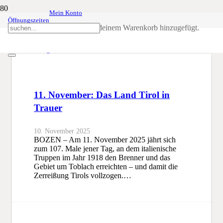
Mein Konto
Öffnungszeiten
1. Weltkrieg
Produkt
wurde deinem Warenkorb hinzugefügt.
SSB
1. Weltkrieg
11. November: Das Land Tirol in
Trauer
10. November 2025
BOZEN – Am 11. November 2025 jährt sich
zum 107. Male jener Tag, an dem italienische
Truppen im Jahr 1918 den Brenner und das
Gebiet um Toblach erreichten – und damit die
Zerreißung Tirols vollzogen.…