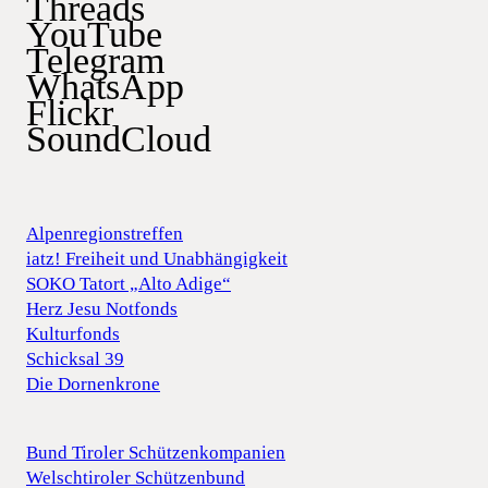
Threads
YouTube
Telegram
WhatsApp
Flickr
SoundCloud
Alpenregionstreffen
iatz! Freiheit und Unabhängigkeit
SOKO Tatort „Alto Adige“
Herz Jesu Notfonds
Kulturfonds
Schicksal 39
Die Dornenkrone
Bund Tiroler Schützenkompanien
Welschtiroler Schützenbund