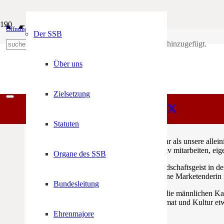
Marketenderinnen
Öffnungszeiten
Mein Konto
Der SSB
Produkt
wurde deinem Warenkorb hinzugefügt.
+39 0471 974 078
Über uns
Einleitung
Landesleitung
Statuten
Dienstordnung
Einleitung
Zielsetzung
Zum ersten Marketenderinnen Treffen am 1. August 2015 in Terlan.
Statuten
Wir Marketenderinnen sehen es nicht mehr als unsere allei
Gemeinschaft beizutragen, indem wir aktiv mitarbeiten, e
Organe des SSB
Wir schätzen Zusammenhalt und Kameradschaftsgeist in der
Kassierinnen oder Schriftführerinnen – eine Marketenderin
Bundesleitung
Uns Marketenderinnen ist bewusst, dass die männlichen Kame
Kameradschaft. Auch wir wollen für Heimat und Kultur etwa
Wegkreuze.
Ehrenmajore