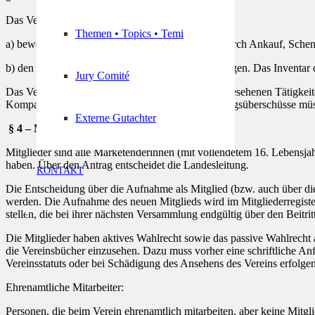
Das Vermögen des Vereins besteht aus:
Themen • Topics • Temi
a) beweglichen oder unbeweglichen Gütern, die durch Ankauf, Schenk
b) den zu besonderen Rücklagen bestimmten Beträgen. Das Inventar des
Jury Comité
Das Vermögen wird für die vom Vereinsstatut vorgesehenen Tätigkeit
Kompanie sowie etwaige Gewinne oder Verwaltungsüberschüsse müssen
Externe Gutachter
§ 4 – Mitglieder
Mitglieder sind alle Marketenderinnen (mit vollendetem 16. Lebensja
haben. Über den Antrag entscheidet die Landesleitung.
KONTAKT
Die Entscheidung über die Aufnahme als Mitglied (bzw. auch über di
werden. Die Aufnahme des neuen Mitglieds wird im Mitgliederregist
stellen, die bei ihrer nächsten Versammlung endgültig über den Beitritt
Die Mitglieder haben aktives Wahlrecht sowie das passive Wahlrecht 
die Vereinsbücher einzusehen. Dazu muss vorher eine schriftliche An
Vereinsstatuts oder bei Schädigung des Ansehens des Vereins erfolgen
Ehrenamtliche Mitarbeiter:
Personen, die beim Verein ehrenamtlich mitarbeiten, aber keine Mitgl