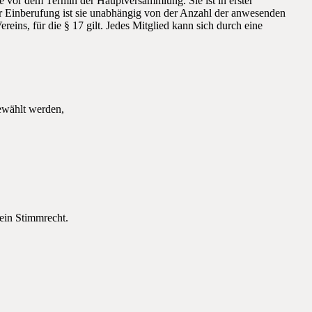
e vor dem Termin der Hauptversammlung. Sie ist in erster
ter Einberufung ist sie unabhängig von der Anzahl der anwesenden
reins, für die § 17 gilt. Jedes Mitglied kann sich durch eine
gewählt werden,
kein Stimmrecht.