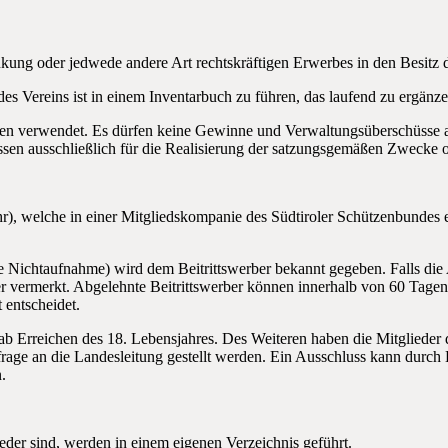
ung oder jedwede andere Art rechtskräftigen Erwerbes in den Besitz 
 Vereins ist in einem Inventarbuch zu führen, das laufend zu ergänzen
en verwendet. Es dürfen keine Gewinne und Verwaltungsüberschüsse an
 ausschließlich für die Realisierung der satzungsgemäßen Zwecke od
hr), welche in einer Mitgliedskompanie des Südtiroler Schützenbundes
e Nichtaufnahme) wird dem Beitrittswerber bekannt gegeben. Falls di
er vermerkt. Abgelehnte Beitrittswerber können innerhalb von 60 Tag
 entscheidet.
ab Erreichen des 18. Lebensjahres. Des Weiteren haben die Mitglieder 
frage an die Landesleitung gestellt werden. Ein Ausschluss kann durch
.
ieder sind, werden in einem eigenen Verzeichnis geführt.