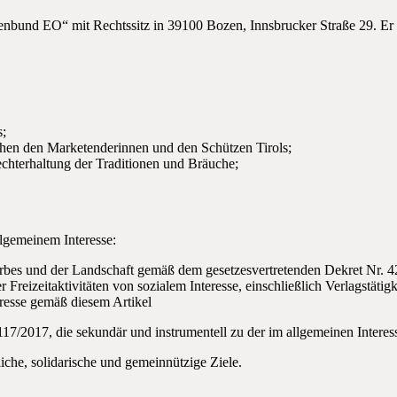
bund EO“ mit Rechtssitz in 39100 Bozen, Innsbrucker Straße 29. Er is
s;
hen den Marketenderinnen und den Schützen Tirols;
echterhaltung der Traditionen und Bräuche;
llgemeinem Interesse:
bes und der Landschaft gemäß dem gesetzesvertretenden Dekret Nr. 
Freizeitaktivitäten von sozialem Interesse, einschließlich Verlagstäti
eresse gemäß diesem Artikel
17/2017, die sekundär und instrumentell zu der im allgemeinen Interess
iche, solidarische und gemeinnützige Ziele.