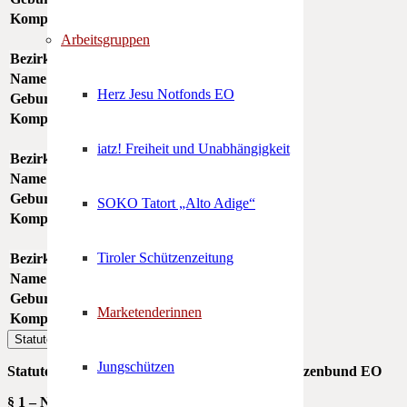
Kompanie
Michelsburg - St. Lorenzen
Arbeitsgruppen
Bezirksmarketenderin Süd-Tiroler Unterland
Name
Wera Melnicenko
Herz Jesu Notfonds EO
Geburtsjahr
1998
Kompanie
Truden
iatz! Freiheit und Unabhängigkeit
Bezirksmarketenderin Vinschgau
Name
Sandra Holzknecht
Geburtsjahr
1988
SOKO Tatort „Alto Adige“
Kompanie
Kastelbell
Tiroler Schützenzeitung
Bezirksmarketenderin Südliches Wipptal
Name
Magdalena Steinmann
Geburtsjahr
1987
Marketenderinnen
Kompanie
Mauls
Statuten
Jungschützen
Statuten Marketenderinnen im Südtiroler Schützenbund EO
§ 1 – Name und Sitz