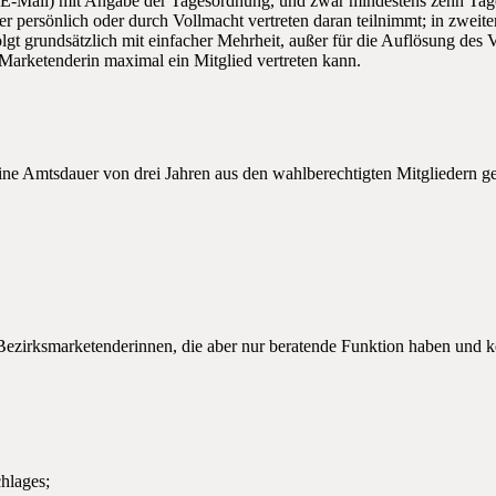
er E-Mail) mit Angabe der Tagesordnung, und zwar mindestens zehn Tag
er persönlich oder durch Vollmacht vertreten daran teilnimmt; in zwei
gt grundsätzlich mit einfacher Mehrheit, außer für die Auflösung des Ve
e Marketenderin maximal ein Mitglied vertreten kann.
eine Amtsdauer von drei Jahren aus den wahlberechtigten Mitgliedern 
n Bezirksmarketenderinnen, die aber nur beratende Funktion haben und 
hlages;