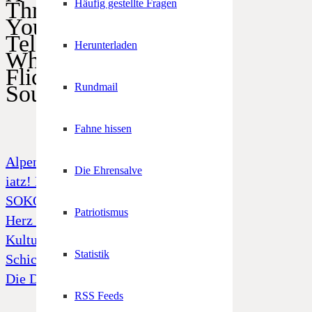
Threads
Häufig gestellte Fragen
YouTube
Telegram
Herunterladen
WhatsApp
Flickr
SoundCloud
Rundmail
Fahne hissen
Alpenregionstreffen
Die Ehrensalve
iatz! Freiheit und Unabhängigkeit
SOKO Tatort „Alto Adige“
Patriotismus
Herz Jesu Notfonds
Kulturfonds
Statistik
Schicksal 39
Die Dornenkrone
RSS Feeds