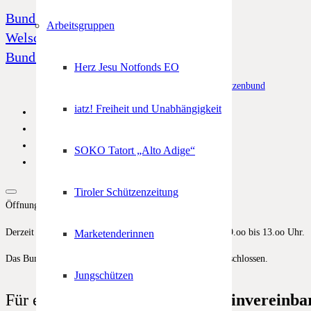
Bund Tiroler Schützenkompanien
Arbeitsgruppen
Welschtiroler Schützenbund
Bund Bayerischen Gebirgsschützen
Herz Jesu Notfonds EO
© Alle Rechte vorbehalten –
Südtiroler Schützenbund
iatz! Freiheit und Unabhängigkeit
SOKO Tatort „Alto Adige“
Tiroler Schützenzeitung
Öffnungszeiten
Derzeit reguläre Bürozeiten von Montag bis Freitag von 9.oo bis 13.oo Uhr.
Marketenderinnen
Das Bundesbüro ist vom 17. bis zum 31. August 2026 geschlossen.
Jungschützen
Für eine
außerordentliche Terminvereinba