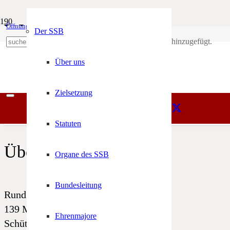
Wanderungen
Öffnungszeiten
Mein Konto
Der SSB
Produkt
wurde deinem Warenkorb hinzugefügt.
+39 0471 974 078
Über uns
Unterwegs mit Andreas Hofer
Zielsetzung
15,00
€
Statuten
Über uns
Organe des SSB
Bundesleitung
Rund 5.000 Schützen, Jungschützen in
139 Mitgliedskompanien und 2
Ehrenmajore
Schützenkapellen – das ist der