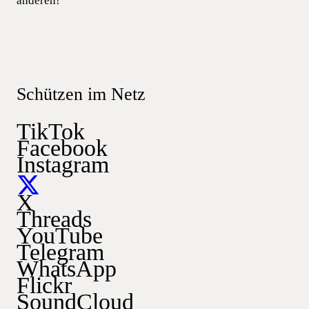
anderen!
Schützen im Netz
TikTok
Facebook
Instagram
X
Threads
YouTube
Telegram
WhatsApp
Flickr
SoundCloud