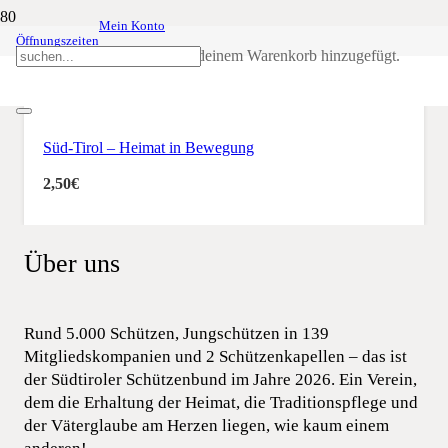
Mein Konto
Öffnungszeiten
in Bewegung
Produkt
wurde deinem Warenkorb hinzugefügt.
Süd-Tirol – Heimat in Bewegung
2,50
€
Über uns
Rund 5.000 Schützen, Jungschützen in 139
Mitgliedskompanien und 2 Schützenkapellen – das ist
der Südtiroler Schützenbund im Jahre 2026. Ein Verein,
dem die Erhaltung der Heimat, die Traditionspflege und
der Väterglaube am Herzen liegen, wie kaum einem