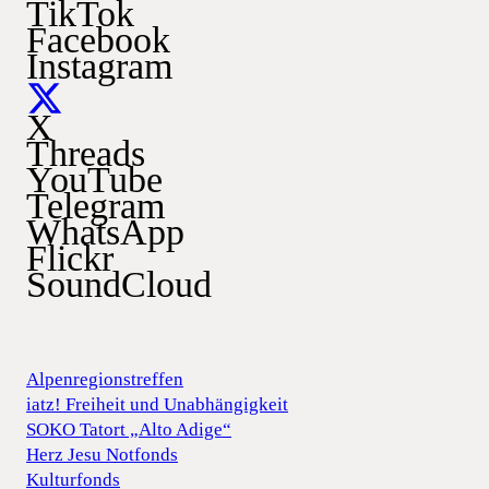
TikTok
Facebook
Instagram
X
Threads
YouTube
Telegram
WhatsApp
Flickr
SoundCloud
Alpenregionstreffen
iatz! Freiheit und Unabhängigkeit
SOKO Tatort „Alto Adige“
Herz Jesu Notfonds
Kulturfonds