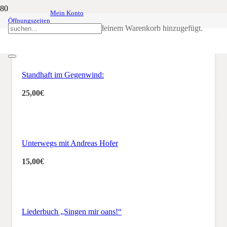
Mein Konto
Öffnungszeiten
Bücher
Produkt
wurde deinem Warenkorb hinzugefügt.
Standhaft im Gegenwind:
25,00
€
Unterwegs mit Andreas Hofer
15,00
€
Liederbuch „Singen mir oans!“