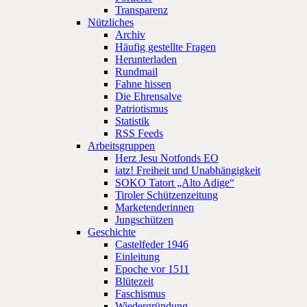
Transparenz
Nützliches
Archiv
Häufig gestellte Fragen
Herunterladen
Rundmail
Fahne hissen
Die Ehrensalve
Patriotismus
Statistik
RSS Feeds
Arbeitsgruppen
Herz Jesu Notfonds EO
iatz! Freiheit und Unabhängigkeit
SOKO Tatort „Alto Adige“
Tiroler Schützenzeitung
Marketenderinnen
Jungschützen
Geschichte
Castelfeder 1946
Einleitung
Epoche vor 1511
Blütezeit
Faschismus
Wiedergründung