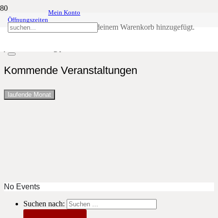
Mein Konto
Events by this organizer
Öffnungszeiten
Produkt
wurde deinem Warenkorb hinzugefügt.
juri.oberlechner@yahoo.de
Kommende Veranstaltungen
laufende Monat
No Events
Suchen nach: