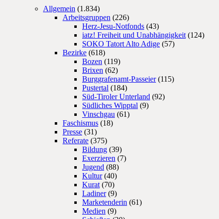
Allgemein
(1.834)
Arbeitsgruppen
(226)
Herz-Jesu-Notfonds
(43)
iatz! Freiheit und Unabhängigkeit
(124)
SOKO Tatort Alto Adige
(57)
Bezirke
(618)
Bozen
(119)
Brixen
(62)
Burggrafenamt-Passeier
(115)
Pustertal
(184)
Süd-Tiroler Unterland
(92)
Südliches Wipptal
(9)
Vinschgau
(61)
Faschismus
(18)
Presse
(31)
Referate
(375)
Bildung
(39)
Exerzieren
(7)
Jugend
(88)
Kultur
(40)
Kurat
(70)
Ladiner
(9)
Marketenderin
(61)
Medien
(9)