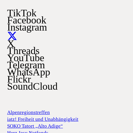
TikTok
Facebook
Instagram
X
Threads
YouTube
Telegram
WhatsApp
Flickr
SoundCloud
Alpenregionstreffen
iatz! Freiheit und Unabhängigkeit
SOKO Tatort „Alto Adige“
Herz Jesu Notfonds